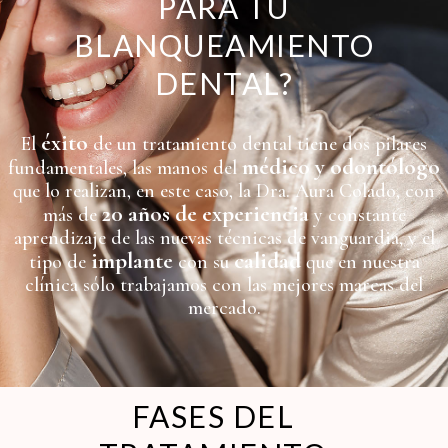
PARA TU
BLANQUEAMIENTO
DENTAL?
éxito
El
de un tratamiento dental tiene dos pilares
médico y odontólogo
fundamentales, las manos del
que lo realizan, en este caso, la Dra. Aura Colado, con
20 años de experiencia
más de
y constante
aprendizaje de las nuevas técnicas de vanguardia, y el
implante
calidad
tipo de
con su
que en nuestra
clínica sólo trabajamos con las mejores marcas del
mercado.
FASES DEL