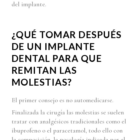
del implante.
¿QUÉ TOMAR DESPUÉS
DE UN
IMPLANTE
DENTAL
PARA QUE
REMITAN LAS
MOLESTIAS?
El primer consejo es no automedicarse.
Finalizada la cirugía las molestias se suelen
tratar con analgésicos tradicionales como el
ibuprofeno o el paracetamol, todo ello con
la composición, la posología indicada por el